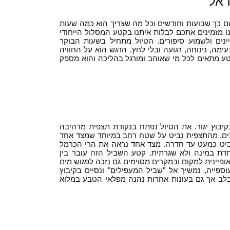
ראל
לשם כך שבועות וחודשים וכל מה שצריך הוא כמה שעות
אנו מזמינים אתכם לבלות איתנו בקטע המסלול הייחודי
ינים ולשמוע סיפורים. הטיול מתחיל בשעות הבוקר
ימה, נינוחה, רגועה ובלי לחץ. הדגש הוא על החוויה
ע מתאים לכל מי שאוהב ומורגל בהליכה והוא מספק
יבוץ יגור. את הטיול נפתח בנקודת תצפית מרהיבה
כים. מהתצפית נביט על שטח רחב במיוחד שמצד אחד
להביט כמעט עד חדרה. מצד אחד נראה את הרי הכרמל
חדת במינה ולא שגרתית. קטע השביל הזה עובר בין
ופיינית למקום ובמקרים מסוימים גם נזכה לפגוש מים
וספייה, נמשיך אל "שביל המעפילים" ונסיים בקיבוץ
מלבלב אך גם בעונות אחרות נהנה מפלאי הטבע במלוא