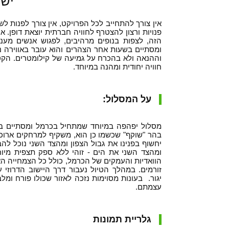
יש
אין צורך להתחייב לכל הפרויקט, אין צורך לפנות 
פנויות ורצון להצטרף לחוויה חברתית יוצאת דופן. 
הזה, לצפות בנופים מרהיבים, לפגוש אנשים מעני
ומסתיים בשעות אחר הצהרים והוא עובר באווירה נע
וההנאה ולא בהכרח על גמיעה של קילומטרים. הקט
חוויה יחודית ומהנה במיוחד.
על המסלול:
מסלול יפהפה במיוחד שמתחיל בכרמל ומסתיים בק
בהר "שוקף" שכשמו כן הוא, משקיף למרחקים ארו
יחשוף בפנינו את גבול הצפון ומהצד השני נוכל 
ומהצד השני את הים - זוהי ללא ספק תצפית מיו
הוואדיות והעמקים של הכרמל, כולל כל הצמחייה הא
זורמים. במהלך הטיול נעבור דרך היישוב הדרוזי ע
יגור. בעונות מסוימות נזכה לאזור שכולו פורח ו
עצמתם.
גלריית תמונות